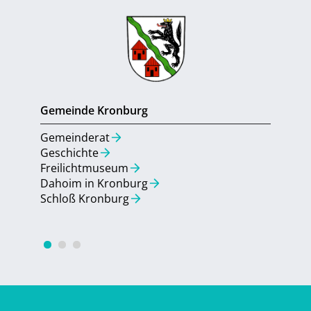
Gemeinde Kronburg
Gemein
Gemeinderat
Gemein
Geschichte
Aktuell
Freilichtmuseum
Umbau 
Dahoim in Kronburg
Bebauu
Schloß Kronburg
Quarti