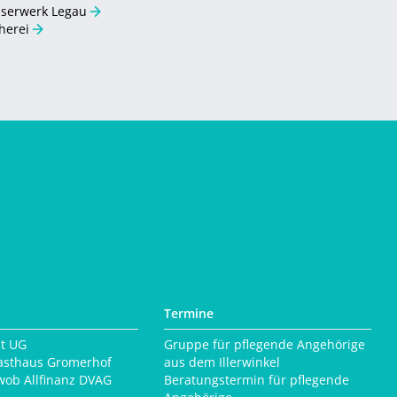
serwerk Legau
herei
Termine
lt UG
Gruppe für pflegende Angehörige
sthaus Gromerhof
aus dem Illerwinkel
wob Allfinanz DVAG
Beratungstermin für pflegende