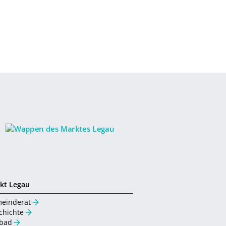
kt Legau
einderat
chichte
ibad