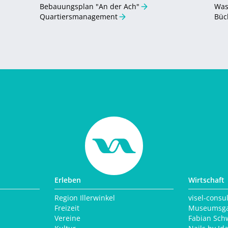
Bebauungsplan "An der Ach"
Was
Quartiersmanagement
Büc
Erleben
Wirtschaft
Region Illerwinkel
visel-consu
Freizeit
Museumsga
Vereine
Fabian Sch