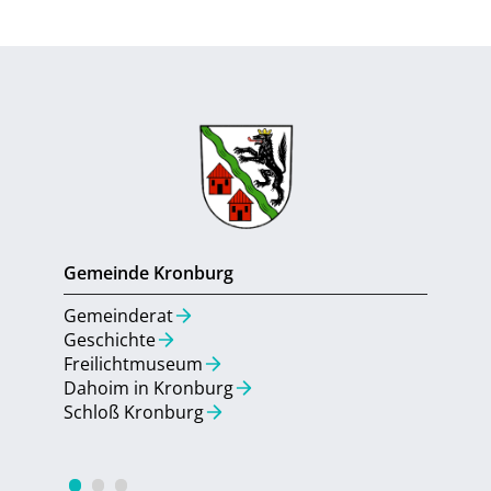
Gemeinde Kronburg
Gemein
Gemeinderat
Gemein
Geschichte
Aktuell
Freilichtmuseum
Umbau 
Dahoim in Kronburg
Bebauu
Schloß Kronburg
Quarti