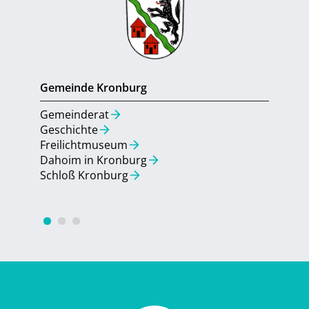
Gemeinde Kronburg
Gemein
Gemeinderat
Gemein
Geschichte
Aktuell
Freilichtmuseum
Umbau 
Dahoim in Kronburg
Bebauu
Schloß Kronburg
Quarti