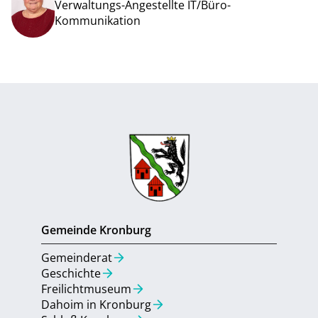
Verwaltungs-Angestellte IT/Büro-
Kommunikation
Gemeinde Kronburg
Gemein
Gemeinderat
Gemein
Geschichte
Aktuell
Freilichtmuseum
Umbau 
Dahoim in Kronburg
Bebauu