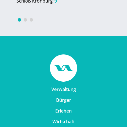
Schloß Kronburg
Quarti
Verwaltung
Bürger
Erleben
Wirtschaft