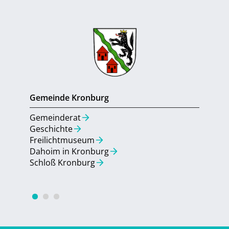
Gemeinde Kronburg
Gemein
Gemeinderat
Gemein
Geschichte
Aktuell
Freilichtmuseum
Umbau 
Dahoim in Kronburg
Bebauu
Schloß Kronburg
Quarti