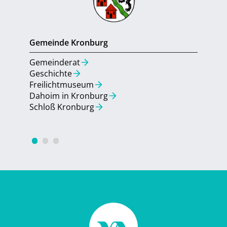
Gemeinde Kronburg
Gemein
Gemeinderat
Gemein
Geschichte
Aktuell
Freilichtmuseum
Umbau 
Dahoim in Kronburg
Bebauu
Schloß Kronburg
Quarti